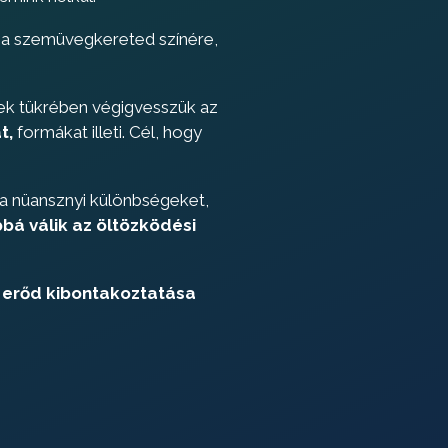
 a szemüvegkereted színére,
ynek tükrében végigvesszük az
t,
formákat illeti. Cél, hogy
a nüansznyi különbségeket,
á válik az öltözködési
ő erőd kibontakoztatása