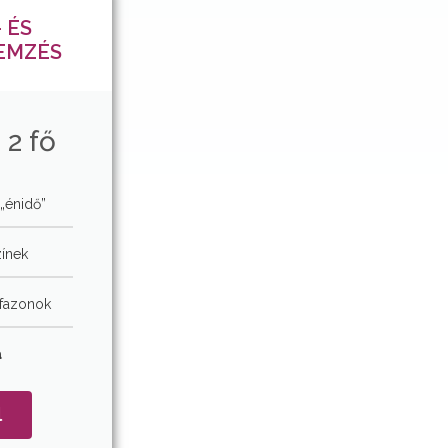
 ÉS
EMZÉS
 2 fő
„énidő”
zínek
 fazonok
a
l