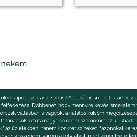
k nekem
 tőled kapott színtanácsadás? A belső önismereti utamhoz
 felfedezése. Döbbenet, hogy mennyire kevés ismeretem v
korszak váltásban is vagyok, a fiatalos külsőm megőrzésé
pott tanácsok. Azóta nagyobb öröm számomra az új ruhada
ok” az üzletekben, hanem konkrét színeket, fazonokat ke
agyon köszönöm, várom a folytatást, mert kimeríthetetlen a 