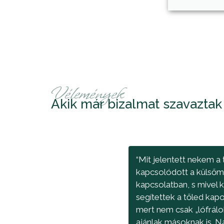
Vélemények
Akik már bizalmat szavazta
“Mit jelentett nekem a
kapcsolódott a külsőm
kapcsolatban, s mivel 
segítettek a tőled ka
mert nem csak „lófrál
ajánlak másoknak is. N