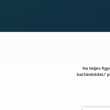
Ha teljes fig
bartánőddel/ pá