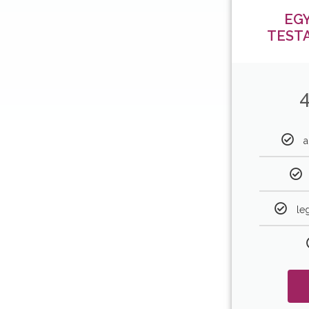
EGY
TEST
4
a
le