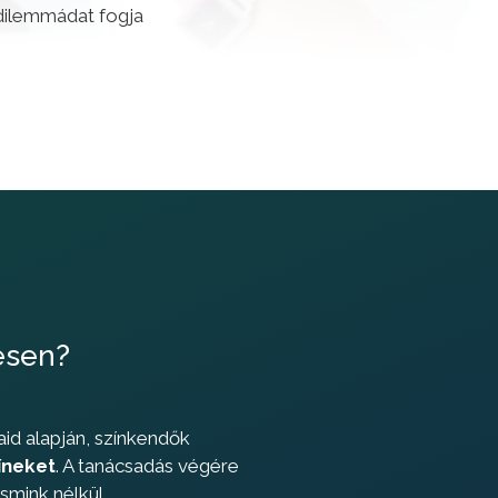
dilemmádat fogja
ésen?
aid alapján, színkendők
íneket
. A tanácsadás végére
smink nélkül.