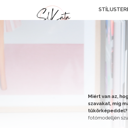
STÍLUSTER
Miért van az, ho
szavakat, míg m
tükörképeddel
fotómodelljén szup