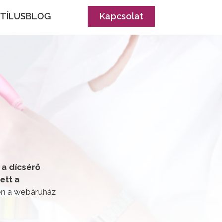
STÍLUSBLOG
Kapcsolat
 a dícsérő
ett a
pen a webáruház