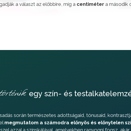
adják a választ az előbbire, míg a
centiméter
a második 
örténik
egy szín- és testalkatelemz
sadás során természetes adottságaid, tónusaid, kontrasztj
el
megmutatom a számodra előnyös és előnytelen sz
eszel azzal a színskálával, amelyekben ragyogni fogsz, akár 