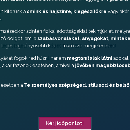
t kitérünk a
smink és hajszínre, kiegészítőkre
vagy akár
s.
mzésedkor szintén fizikai adottságaidat tekintjük át, mel
ező dolgot, ami a
szabásvonalakat, anyagokat, mintáka
 a legeslegelőnyösebb képet tükrözze megjelenésed.
yákat fogok rád húzni, hanem
megtanítalak látni
azokat 
k, akár fazonok esetében, amivel a
jövőben magabiztosabb
 esetben a
Te személyes szépséged, stílusod és bels
Kérj időpontot!