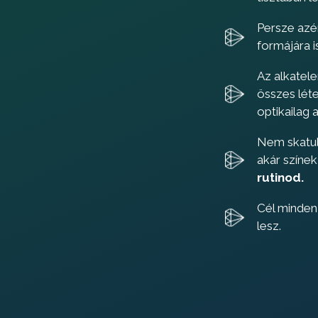
Persze azér
formájára i
Az alkatele
összes lét
optikailag
Nem skatul
akár színe
rutinod.
Cél minden
lesz.