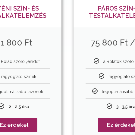
ÉNI SZÍN- ÉS
PÁROS SZÍN-
ALKATELEMZÉS
TESTALKATEL
1 800 Ft
75 800 Ft /
 Rólad szóló „énidő”
a Rólatok szóló 
ragyogtató színek
ragyogtató s
goptimálisabb fazonok
legoptimálisabb
2 - 2,5 óra
3 - 3,5 ór
Ez érdekel
Ez érdeke