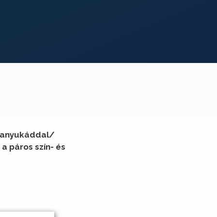
ha anyukáddal/
a páros szín- és