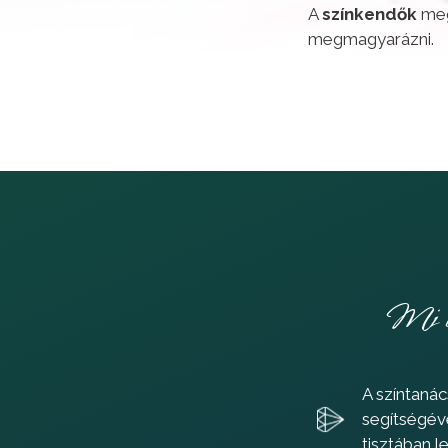
A
színkendők
meg
megmagyarázni.
Mi t
A színtanác
segítségév
tisztában l