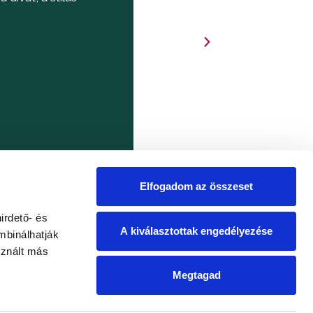
Petrasovszky Beá
Ausztria
Elfogadom az összeset
irdető- és
A kiválasztottak engedélyezése
mbinálhatják
sznált más
Megtagad