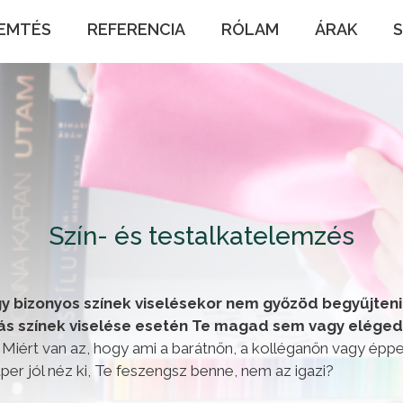
EMTÉS
REFERENCIA
RÓLAM
ÁRAK
Szín- és testalkatelemzés
gy bizonyos színek viselésekor nem győzöd begyűjteni
ás színek viselése esetén Te magad sem vagy eléged
?
Miért van az, hogy ami a barátnőn, a kolléganőn vagy ép
er jól néz ki, Te feszengsz benne, nem az igazi?