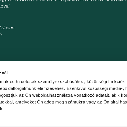
bva.”
Adrienn
ő
znál
almak és hirdetések személyre szabásához, közösségi funkciók
weboldalforgalmunk elemzéséhez. Ezenkívül közösségi média-, h
gosztjuk az Ön weboldalhasználatra vonatkozó adatait, akik ko
atokkal, amelyeket Ön adott meg számukra vagy az Ön által ha
k.